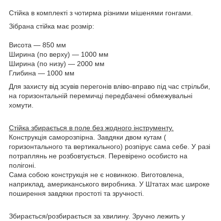
Стійка в комплекті з чотирма різними мішенями гонгами.
Зібрана стійка має розмір:
Висота — 850 мм
Ширина (по верху) — 1000 мм
Ширина (по низу) — 2000 мм
Глибина — 1000 мм
Для захисту від зсувів перегонів вліво-вправо під час стрільби,
на горизонтальній перемичці передбачені обмежувальні
хомути.
Стійка збирається в поле без жодного інструменту.
Конструкція саморозпірна. Завдяки двом кутам (
горизонтального та вертикального) розпірує сама себе. У разі
потраплянь не розбовтується. Перевірено особисто на
полігоні.
Сама собою конструкція не є новинкою. Виготовлена,
наприклад, американського виробника. У Штатах має широке
поширення завдяки простоті та зручності.
Збирається/розбирається за хвилину. Зручно лежить у