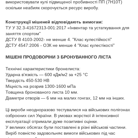
використовувати кулі підвищеної пробивності ПП (7Н10Т)
оскільки неабияк скорочується ресурс виробу.
Конструкції мішеней відповідають вимогам:
ТУ У 32.3-41672313-001:2017 «Інвентар та устаткування для
заняття спортом"
ДСТУ В 4103-2002- не менше 4. "Клас кулестійкості"
ДСТУ 4547:2006 - ОЗК не менше 4 "Клас кулестікості"
МІШЕНІ ПРОДОВОРІНИ З БРОНУВАННОГО ЛІСТА
Технічні характеристики бронелиста:
Ударна в'язкість — 600 кДж/м2 за +25 °C
Твердість 450-530 НВ
Міцність на розрив 1300-1600 мПа
Товщина бронованого листа 10 мм.
Діаметри отворів — 6 мм на малих гонгах, 12 мм на інших.
Ці вироби неодноразово тестувалися на військових полігонах
озброєних сил України. В умовах жорсткої й інтенсивної
експлуатації отримали дуже позитивні оцінки.
У великих обсягах були поставлені в різні військові частини.
Виріб повністю задовольняє вимоги військових під час