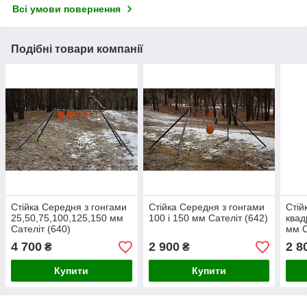
Всі умови повернення
Подібні товари компанії
Стійка Середня з гонгами
Стійка Середня з гонгами
Стій
25,50,75,100,125,150 мм
100 і 150 мм Сателіт (642)
квад
Сателіт (640)
мм С
4 700
2 900
2 8
₴
₴
Купити
Купити