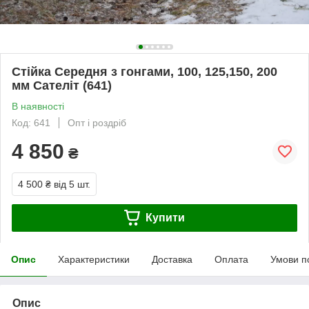
Стійка Середня з гонгами, 100, 125,150, 200
мм Сателіт (641)
В наявності
Код: 641
Опт і роздріб
4 850
₴
4 500 ₴
від 5 шт.
Купити
Опис
Характеристики
Доставка
Оплата
Умови п
Опис