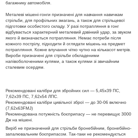
багажнику автомобіля.
Металеві мішені-гонги призначені для навчання навичкам
стрільби, для профільних змагань, а також для стрільцевої
підготовки особистого складу. У разі потрапляння в гонг
відбувається характерний металевий дзвінкий удар, за звуком
якого й визначається потрапляння. Немає потреби після
кожного пострілу, підходити й оглядати мішень на предмет
потрапляння. Кожне влучання чітко чутно на кількасот метрів.
Вироби призначені для стрільби обкладеними
напівоболоченими кулями, а також кулями зі звичайним
сталевим осердям.
Рекомендовані калібри для збройних сил — 5,45х39 ПС,
7,62х39 ПС, 7,62х54 ЛПС.
Рекомендовані калібри цивільної зброї — до 30-06 включно
(7,62х63FMJ)
Рекомендована потужність боєприпасу — не перевищує 3000
Дж на мішені.
Виріб не призначений для стрільби бронебійним, бронебійно-
запалювальним боєприпасом. Так-таки не рекомендується