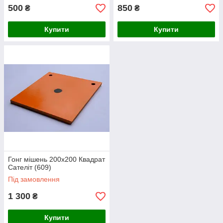
500
850
₴
₴
Купити
Купити
Гонг мішень 200х200 Квадрат
Сателіт (609)
Під замовлення
1 300
₴
Купити