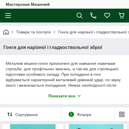
Мастерская Мишеней
Товари та послуги
Гонги для нарізної і гладкоствольної 
Гонги для нарізної і гладкоствольної зброї
Металеві мішені-гонги призначені для навчання навичкам
стрільби, для профільних змагань, а так-же для стрілецької
підготовки особового складу. При попаданні в гонг
відбувається характерний металевий дзвінкий удар, по звуку
якого і визначається попадання. Немає необхідності після
кожного пострілу, підходити і оглядати мішень на предмет
Показати все
попадання. Кожне попадання чітко чути на кілька сотень
метрів. Вироби призначено для стрільби оболоченными,
полуоболоченными кулями , а так-же кулями зі звичайним
сталевим сердечником.
Сортування
0
Фільтри
Рекомендовані калібри для збройних сил – 5,45х39 ПС,