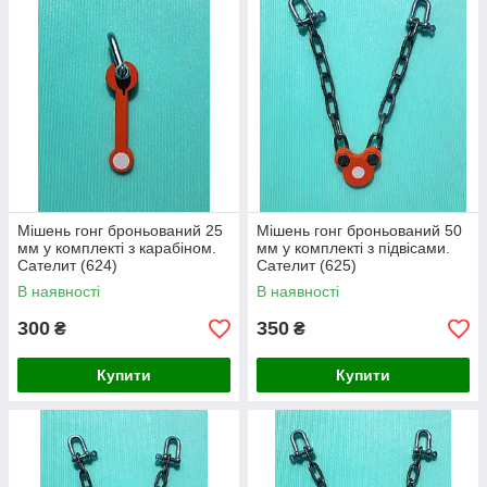
7,62х39 ПС, 7,62х54 ЛПС.
Рекомендовані калібри цивільного зброї – до 30-06
включно(7,62х63FMJ)
Рекомендована потужність боєприпасу не перевищує 3000
Дж на мішені.
Мішень гонг броньований 25
Мішень гонг броньований 50
мм у комплекті з карабіном.
мм у комплекті з підвісами.
Сателит (624)
Сателит (625)
В наявності
В наявності
300
350
₴
₴
Купити
Купити