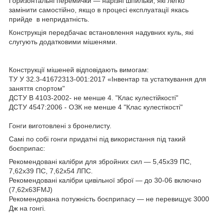
Горизонтальні перемички — нарізні шпильки, які легко
замінити самостійно, якщо в процесі експлуатації якась
прийде в непридатність.
Конструкція передбачає встановлення надувних куль, які
слугують додатковими мішенями.
Конструкції мішеней відповідають вимогам:
ТУ У 32.3-41672313-001:2017 «Інвентар та устаткування для
заняття спортом"
ДСТУ В 4103-2002- не менше 4. "Клас кулестійкості"
ДСТУ 4547:2006 - ОЗК не менше 4 "Клас кулестікості"
Гонги виготовлені з бронелисту.
Самі по собі гонги придатні під використання під такий
боєприпас:
Рекомендовані калібри для збройних сил — 5,45х39 ПС,
7,62х39 ПС, 7,62х54 ЛПС.
Рекомендовані калібри цивільної зброї — до 30-06 включно
(7,62х63FMJ)
Рекомендована потужність боєприпасу — не перевищує 3000
Дж на гонгі.