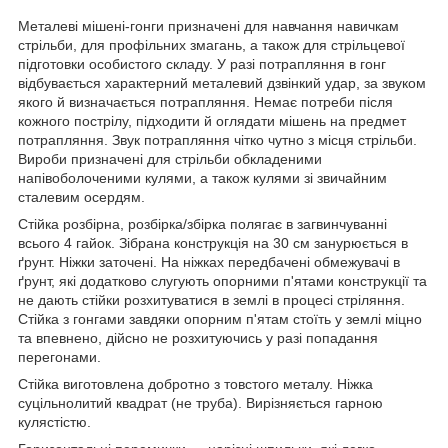
Металеві мішені-гонги призначені для навчання навичкам
стрільби, для профільних змагань, а також для стрільцевої
підготовки особистого складу. У разі потрапляння в гонг
відбувається характерний металевий дзвінкий удар, за звуком
якого й визначається потрапляння. Немає потреби після
кожного пострілу, підходити й оглядати мішень на предмет
потрапляння. Звук потрапляння чітко чутно з місця стрільби.
Вироби призначені для стрільби обкладеними
напівоболоченими кулями, а також кулями зі звичайним
сталевим осердям.
Стійка розбірна, розбірка/збірка полягає в загвинчуванні
всього 4 гайок. Зібрана конструкція на 30 см занурюється в
ґрунт. Ніжки заточені. На ніжках передбачені обмежувачі в
ґрунт, які додатково слугують опорними п'ятами конструкції та
не дають стійки розхитуватися в землі в процесі стріляння.
Стійка з гонгами завдяки опорним п'ятам стоїть у землі міцно
та впевнено, дійсно не розхитуючись у разі попадання
перегонами.
Стійка виготовлена добротно з товстого металу. Ніжка
суцільнолитий квадрат (не труба). Вирізняється гарною
кулястістю.