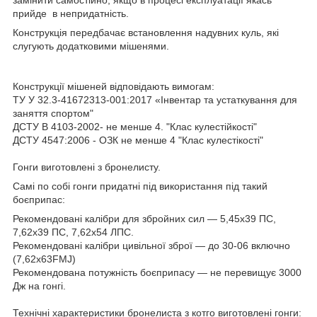
прийде в непридатність.
Конструкція передбачає встановлення надувних куль, які
слугують додатковими мішенями.
Конструкції мішеней відповідають вимогам:
ТУ У 32.3-41672313-001:2017 «Інвентар та устаткування для
заняття спортом"
ДСТУ В 4103-2002- не менше 4. "Клас кулестійкості"
ДСТУ 4547:2006 - ОЗК не менше 4 "Клас кулестікості"
Гонги виготовлені з бронелисту.
Самі по собі гонги придатні під використання під такий
боєприпас:
Рекомендовані калібри для збройних сил — 5,45х39 ПС,
7,62х39 ПС, 7,62х54 ЛПС.
Рекомендовані калібри цивільної зброї — до 30-06 включно
(7,62х63FMJ)
Рекомендована потужність боєприпасу — не перевищує 3000
Дж на гонгі.
Технічні характеристики бронелиста з котго виготовлені гонги: