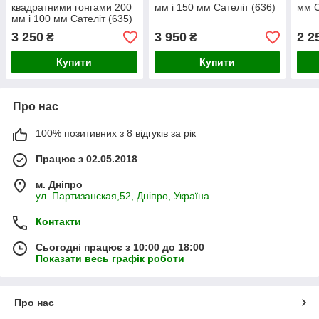
квадратними гонгами 200
мм і 150 мм Сателіт (636)
мм С
мм і 100 мм Сателіт (635)
3 250
3 950
2 2
₴
₴
Купити
Купити
Про нас
100% позитивних з 8 відгуків за рік
Працює з 02.05.2018
м. Дніпро
ул. Партизанская,52, Дніпро, Україна
Контакти
Сьогодні працює з 10:00 до 18:00
Показати весь графік роботи
Про нас