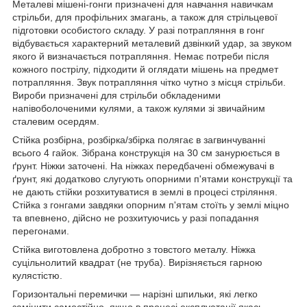
Металеві мішені-гонги призначені для навчання навичкам
стрільби, для профільних змагань, а також для стрільцевої
підготовки особистого складу. У разі потрапляння в гонг
відбувається характерний металевий дзвінкий удар, за звуком
якого й визначається потрапляння. Немає потреби після
кожного пострілу, підходити й оглядати мішень на предмет
потрапляння. Звук потрапляння чітко чутно з місця стрільби.
Вироби призначені для стрільби обкладеними
напівоболоченими кулями, а також кулями зі звичайним
сталевим осердям.
Стійка розбірна, розбірка/збірка полягає в загвинчуванні
всього 4 гайок. Зібрана конструкція на 30 см занурюється в
ґрунт. Ніжки заточені. На ніжках передбачені обмежувачі в
ґрунт, які додатково слугують опорними п'ятами конструкції та
не дають стійки розхитуватися в землі в процесі стріляння.
Стійка з гонгами завдяки опорним п'ятам стоїть у землі міцно
та впевнено, дійсно не розхитуючись у разі попадання
перегонами.
Стійка виготовлена добротно з товстого металу. Ніжка
суцільнолитий квадрат (не труба). Вирізняється гарною
кулястістю.
Горизонтальні перемички — нарізні шпильки, які легко
замінити самостійно, якщо в процесі експлуатації якась