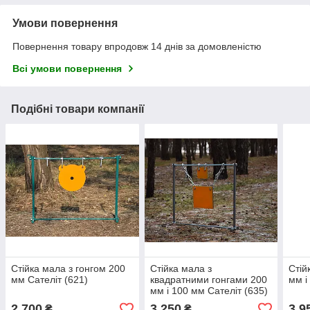
Умови повернення
Повернення товару впродовж 14 днів за домовленістю
Всі умови повернення
Подібні товари компанії
Стійка мала з гонгом 200
Стійка мала з
Стій
мм Сателіт (621)
квадратними гонгами 200
мм і
мм і 100 мм Сателіт (635)
2 700
3 250
3 9
₴
₴