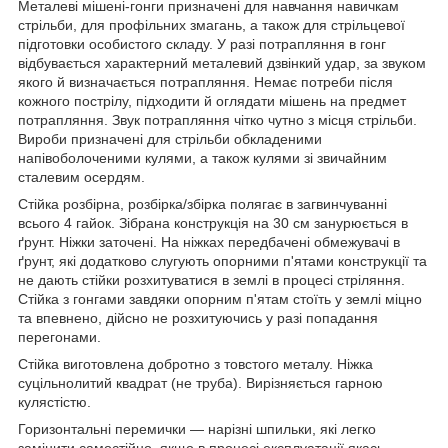
Металеві мішені-гонги призначені для навчання навичкам
стрільби, для профільних змагань, а також для стрільцевої
підготовки особистого складу. У разі потрапляння в гонг
відбувається характерний металевий дзвінкий удар, за звуком
якого й визначається потрапляння. Немає потреби після
кожного пострілу, підходити й оглядати мішень на предмет
потрапляння. Звук потрапляння чітко чутно з місця стрільби.
Вироби призначені для стрільби обкладеними
напівоболоченими кулями, а також кулями зі звичайним
сталевим осердям.
Стійка розбірна, розбірка/збірка полягає в загвинчуванні
всього 4 гайок. Зібрана конструкція на 30 см занурюється в
ґрунт. Ніжки заточені. На ніжках передбачені обмежувачі в
ґрунт, які додатково слугують опорними п'ятами конструкції та
не дають стійки розхитуватися в землі в процесі стріляння.
Стійка з гонгами завдяки опорним п'ятам стоїть у землі міцно
та впевнено, дійсно не розхитуючись у разі попадання
перегонами.
Стійка виготовлена добротно з товстого металу. Ніжка
суцільнолитий квадрат (не труба). Вирізняється гарною
кулястістю.
Горизонтальні перемички — нарізні шпильки, які легко
замінити самостійно, якщо в процесі експлуатації якась