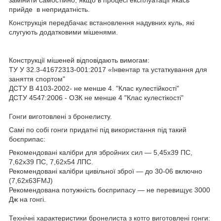
прийде в непридатність.
Конструкція передбачає встановлення надувних куль, які
слугують додатковими мішенями.
Конструкції мішеней відповідають вимогам:
ТУ У 32.3-41672313-001:2017 «Інвентар та устаткування для
заняття спортом"
ДСТУ В 4103-2002- не менше 4. "Клас кулестійкості"
ДСТУ 4547:2006 - ОЗК не менше 4 "Клас кулестікості"
Гонги виготовлені з бронелисту.
Самі по собі гонги придатні під використання під такий
боєприпас:
Рекомендовані калібри для збройних сил — 5,45х39 ПС,
7,62х39 ПС, 7,62х54 ЛПС.
Рекомендовані калібри цивільної зброї — до 30-06 включно
(7,62х63FMJ)
Рекомендована потужність боєприпасу — не перевищує 3000
Дж на гонгі.
Технічні характеристики бронелиста з котго виготовлені гонги: