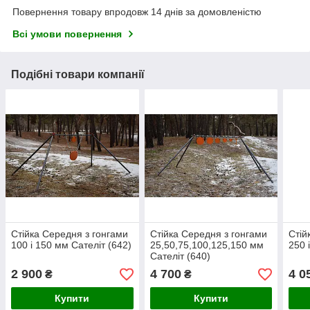
Повернення товару впродовж 14 днів за домовленістю
Всі умови повернення
Подібні товари компанії
Стійка Середня з гонгами
Стійка Середня з гонгами
Стій
100 і 150 мм Сателіт (642)
25,50,75,100,125,150 мм
250 
Сателіт (640)
2 900
4 700
4 0
₴
₴
Купити
Купити