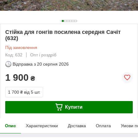
Стійка для гонгів посилена середня Сачіт
(632)
Під замовлення
Код: 632
Опт і роздріб
Відправка з
20 серпня 2026
1 900
₴
1 700 ₴
від 5 шт.
Купити
Опис
Характеристики
Доставка
Оплата
Умови п