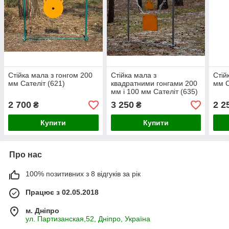
Стійка мала з гонгом 200
Стійка мала з
Стій
мм Сателіт (621)
квадратними гонгами 200
мм С
мм і 100 мм Сателіт (635)
2 700
3 250
2 2
₴
₴
Купити
Купити
Про нас
100% позитивних з 8 відгуків за рік
Працює з 02.05.2018
м. Дніпро
ул. Партизанская,52, Дніпро, Україна