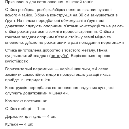
Призначена для встановлення мішеней гонгів.
Стійка розбірна, розбірка/збірка полягає в загвинчуванні
всього 4 гайок. Зібрана конструкція на 30 см занурюється в
ґрунт. На ніжках передбачені обмежувачі в ґрунт, які
додатково слугують опорними п'ятами конструкції та не дають
стійки розхитуватися в землі в процесі стріляння. Стійка з
гонгами завдяки опорним п'ятам стоїть у землі міцно та
впевнено, дійсно не розхитаючи в разі попадання перегонами
Стійка виготовлена добротно з товстого металу. Ніжка
суцільнолитий квадрат (
не труба)
. Вирізняється гарною
кулістійкістю.
Горизонтальні перемички — нарізні шпильки, які легко
замінити самостійно, якщо в процесі експлуатації якась
прийде в непридатність.
Конструкція передбачає встановлення надувних куль, які
слугують додатковими мішенями.
Комплект постачання:
Стійка в зборі — 1 шт.
Держалки для куль — 4 шт.
Кульки — 4 шт.