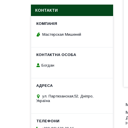
КОНТАКТИ
Мастерская Мишеней
Богдан
ул. Партизанская,52, Дніпро,
Україна
М
М
Д
Н