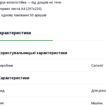
рук вологостійка — під дощем не тече.
ормат листа А4 (297х210).
 одному пакованні 50 аркушів
арактеристики
Користувальницькі характеристики
иробник
Сателіт
Характеристики
Вид
Для різно
ип
Мішень