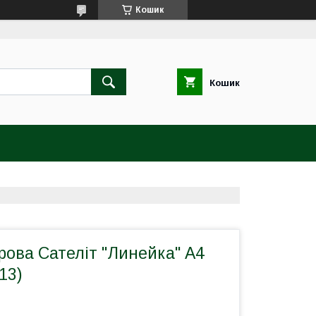
Кошик
Кошик
ова Сателіт "Линейка" А4
13)