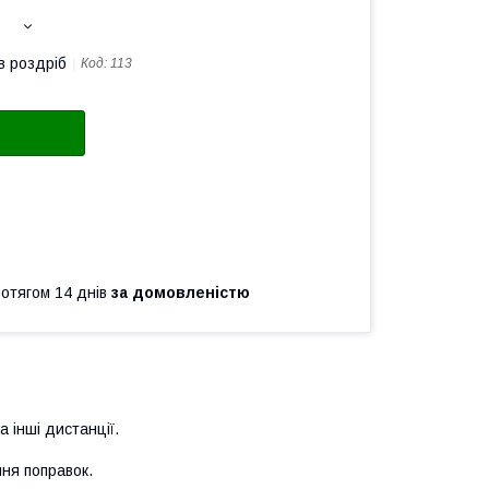
в роздріб
Код:
113
ротягом 14 днів
за домовленістю
 інші дистанції.
ння поправок.