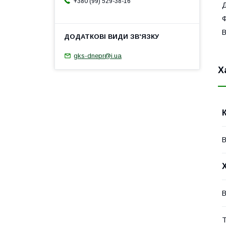
+380 (99) 529-38-16
Д
Ф
В
gks-dnepr@i.ua
Х
В
Т