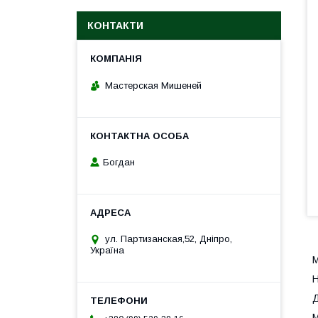
КОНТАКТИ
Мастерская Мишеней
Богдан
ул. Партизанская,52, Дніпро,
Україна
М
Н
Д
М