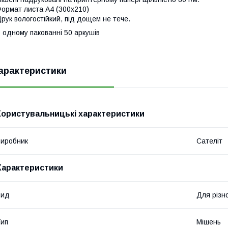
ормат листа А4 (300х210)
рук вологостійкий, під дощем не тече.
 одному пакованні 50 аркушів
арактеристики
Користувальницькі характеристики
иробник
Сателіт
Характеристики
Вид
Для різно
ип
Мішень