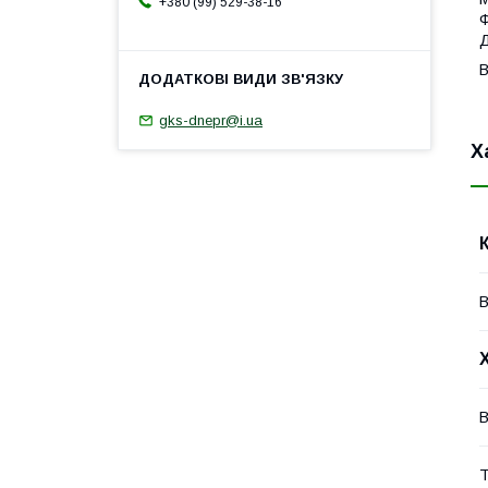
+380 (99) 529-38-16
Ф
Д
В
gks-dnepr@i.ua
Х
В
Т