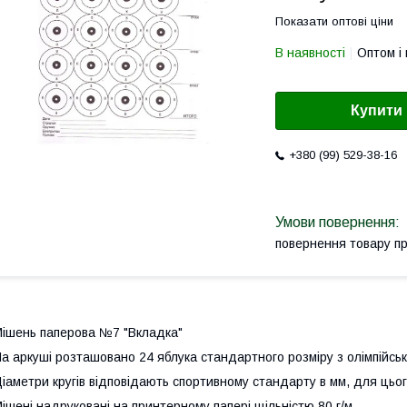
Показати оптові ціни
В наявності
Оптом і 
Купити
+380 (99) 529-38-16
повернення товару п
ішень паперова №7 "Вкладка"
а аркуші розташовано 24 яблука стандартного розміру з олімпійсько
іаметри кругів відповідають спортивному стандарту в мм, для цьог
ішені надруковані на принтерному папері щільністю 80 г/м.