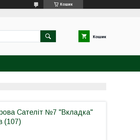
Кошик
Кошик
рова Сателіт №7 "Вкладка"
в (107)