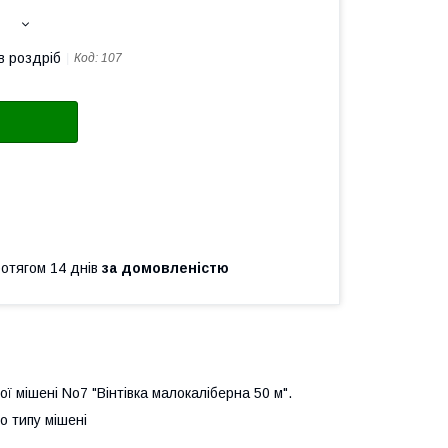
в роздріб
Код:
107
ротягом 14 днів
за домовленістю
ї мішені No7 "Вінтівка малокаліберна 50 м".
о типу мішені