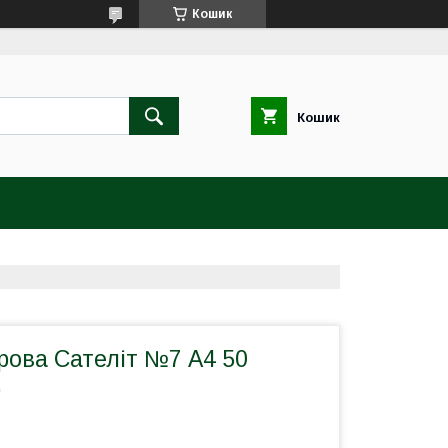
Кошик
Кошик
рова Сателіт №7 А4 50
)