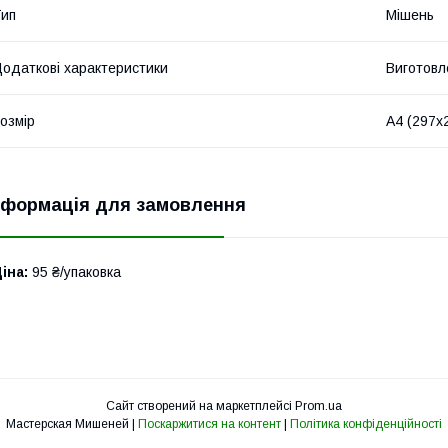
ип
Мішень
одаткові характеристики
Виготовле
озмір
А4 (297х
нформація для замовлення
іна:
95 ₴/упаковка
Сайт створений на маркетплейсі
Prom.ua
Мастерская Мишеней |
Поскаржитися на контент
|
Політика конфіденційності