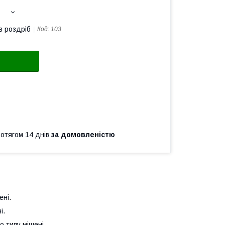
в роздріб
Код:
103
ротягом 14 днів
за домовленістю
ені.
і.
о типу мішені