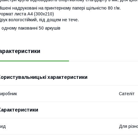
ішені надруковані на принтерному папері щільністю 80 г/м.
ормат листа А4 (300х210)
рук вологостійкий, під дощем не тече.
 одному пакованні 50 аркушів
арактеристики
Користувальницькі характеристики
иробник
Сателіт
Характеристики
Вид
Для різно