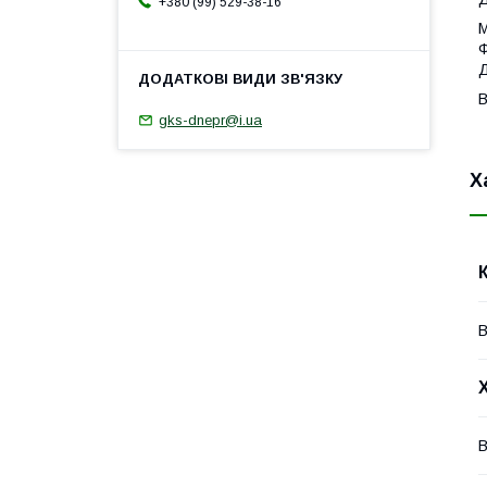
+380 (99) 529-38-16
М
Ф
Д
В
gks-dnepr@i.ua
Х
В