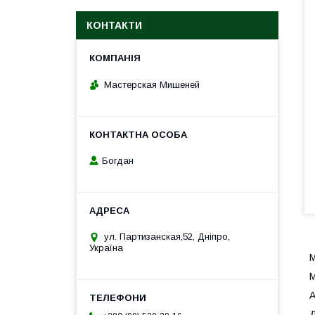
КОНТАКТИ
Мастерская Мишеней
Богдан
ул. Партизанская,52, Дніпро,
Україна
М
М
А
Д