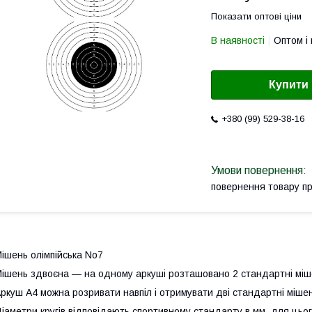
Показати оптові ціни
В наявності
Оптом і 
Купити
+380 (99) 529-38-16
повернення товару п
ішень олімпійська No7
ішень здвоєна — на одному аркуші розташовано 2 стандартні міш
ркуш А4 можна розривати навпіл і отримувати дві стандартні мішен
іаметри кругів відповідають спортивному стандарту в мм, для цьог