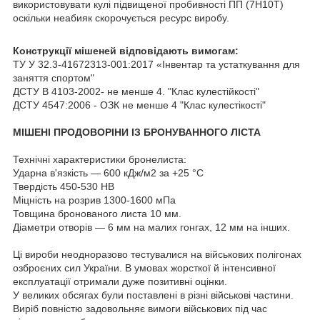
використовувати кулі підвищеної пробивності ПП (7Н10Т)
оскільки неабияк скорочується ресурс виробу.
Конструкції мішеней відповідають вимогам:
ТУ У 32.3-41672313-001:2017 «Інвентар та устаткування для
заняття спортом"
ДСТУ В 4103-2002- не менше 4. "Клас кулестійкості"
ДСТУ 4547:2006 - ОЗК не менше 4 "Клас кулестікості"
МІШЕНІ ПРОДОВОРІНИ ІЗ БРОНУВАННОГО ЛІСТА
Технічні характеристики бронелиста:
Ударна в'язкість — 600 кДж/м2 за +25 °C
Твердість 450-530 НВ
Міцність на розрив 1300-1600 мПа
Товщина бронованого листа 10 мм.
Діаметри отворів — 6 мм на малих гонгах, 12 мм на інших.
Ці вироби неодноразово тестувалися на військових полігонах
озброєних сил України. В умовах жорсткої й інтенсивної
експлуатації отримали дуже позитивні оцінки.
У великих обсягах були поставлені в різні військові частини.
Виріб повністю задовольняє вимоги військових під час