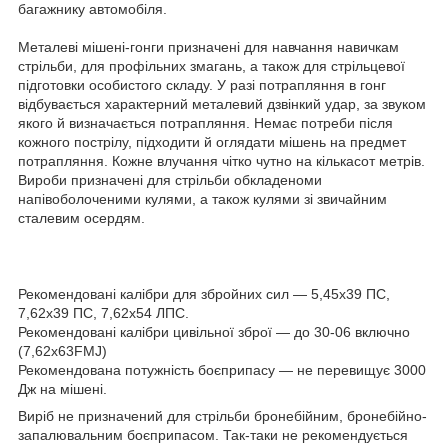
багажнику автомобіля.
Металеві мішені-гонги призначені для навчання навичкам
стрільби, для профільних змагань, а також для стрільцевої
підготовки особистого складу. У разі потрапляння в гонг
відбувається характерний металевий дзвінкий удар, за звуком
якого й визначається потрапляння. Немає потреби після
кожного пострілу, підходити й оглядати мішень на предмет
потрапляння. Кожне влучання чітко чутно на кількасот метрів.
Вироби призначені для стрільби обкладеноми
напівоболоченими кулями, а також кулями зі звичайним
сталевим осердям.
Рекомендовані калібри для збройних сил — 5,45х39 ПС,
7,62х39 ПС, 7,62х54 ЛПС.
Рекомендовані калібри цивільної зброї — до 30-06 включно
(7,62х63FMJ)
Рекомендована потужність боєприпасу — не перевищує 3000
Дж на мішені.
Виріб не призначений для стрільби бронебійним, бронебійно-
запалювальним боєприпасом. Так-таки не рекомендується