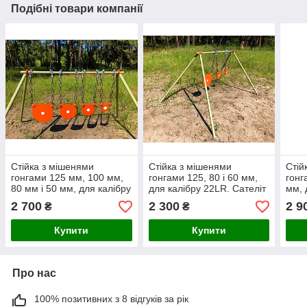
Подібні товари компанії
Стійка з мішенями
Стійка з мішенями
Стій
гонгами 125 мм, 100 мм,
гонгами 125, 80 і 60 мм,
гонг
80 мм і 50 мм, для калібру
для калібру 22LR. Сателіт
мм, 
22LR. Сателіт (723)
(718)
Сате
2 700
2 300
2 9
₴
₴
Купити
Купити
Про нас
100% позитивних з 8 відгуків за рік