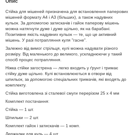
Опис
Стійка для мішеней призначена для встановлення паперових
мішеней формату А4 і А3 (більших), а також надувних
кульок. За допомогою затискачів і гайок паперову мішень
можна натягнути дуже і дуже щільно, як на барабані.
Позитивне якість надувних кульок — те, що це активний
мішень. У разі потрапляння куля "гасне".
Залежно від вимог стрільця, кулі можна надувати різного
розміру. Від маленького до великого, ускладнюючи у такий
спосіб процес потрапляння.
Ніжка стійки загострена — легко входить у ґрунт і тримає
стійку дуже щільно. Кулі встановлюються в отвори від
шпильок, за допомогою спеціальних тримачів, які входять до
комплекту.
Стійка виготовлена зі сталевої смуги перерізом 25 х 4 мм
Комплект постачання:
Стійка — 1 шт.
Шпильки — 2 шт.
Комплект гайок і затискачів — 1 комп.
Держалки для куль — 4 шт.