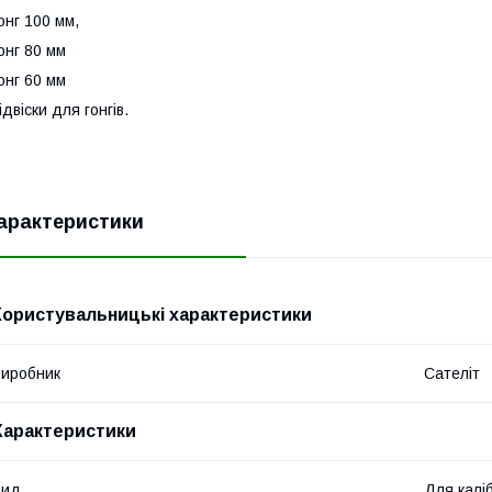
онг 100 мм,
онг 80 мм
онг 60 мм
ідвіски для гонгів.
арактеристики
Користувальницькі характеристики
иробник
Сателіт
Характеристики
Вид
Для калі