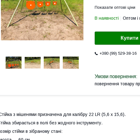
Показати оптові ціни
В наявності
Оптом і 
Купити
+380 (99) 529-38-16
повернення товару п
тійка з мішенями призначена для калібру 22 LR (5,6 х 15,6).
тійка збирається в полі без жодного інструменту.
озмір стійки в зібраному стані:
исота — 60 см,