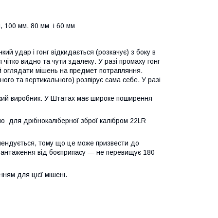
 100 мм, 80 мм і 60 мм
кий удар і гонг відкидається (розкачує) з боку в
чітко видно та чути здалеку. У разі промаху гонг
 й оглядати мішень на предмет потрапляння.
ого та вертикального) розпірує сама себе. У разі
ький виробник. У Штатах має широке поширення
о для дрібнокаліберної зброї калібром 22LR
мендується, тому що це може призвести до
вантаження від боєприпасу — не перевищує 180
ням для цієї мішені.