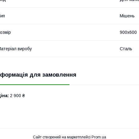
ип
Мішень
озмір
900х600
атеріал виробу
Сталь
нформація для замовлення
іна:
2 900 ₴
Сайт створений на маркетплейсі
Prom.ua