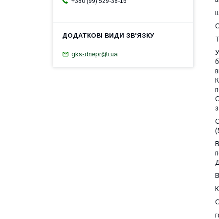
+380 (99) 529-38-16
ш
С
Т
У
gks-dnepr@i.ua
б
в
К
п
С
з
С
(
В
п
Д
В
К
С
г