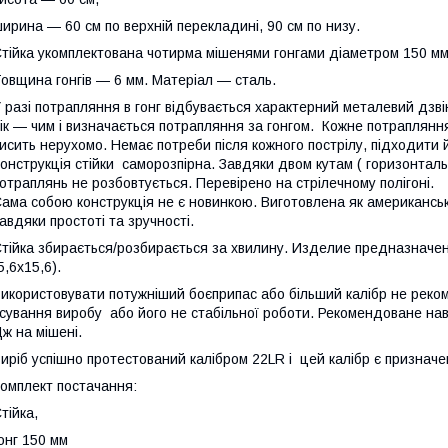
ирина — 60 см по верхній перекладині, 90 см по низу.
тійка укомплектована чотирма мішенями гонгами діаметром 150 мм,
овщина гонгів — 6 мм. Матеріал — сталь.
 разі потрапляння в гонг відбувається характерний металевий дзвін
ік — чим і визначається потрапляння за гонгом. Кожне потрапляння 
исить нерухомо. Немає потреби після кожного пострілу, підходити
онструкція стійки саморозпірна. Завдяки двом кутам ( горизонтальн
отраплянь не розбовтується. Перевірено на стрілечному полігоні.
ама собою конструкція не є новинкою. Виготовлена як американс
авдяки простоті та зручності.
тійка збирається/розбирається за хвилину. Изделие предназначен
5,6х15,6).
икористовувати потужніший боєприпас або більший калібр не реко
сування виробу або його не стабільної роботи. Рекомендоване на
ж на мішені.
иріб успішно протестований калібром 22LR і цей калібр є призначен
омплект постачання:
тійка,
онг 150 мм