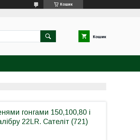
Кошик
Кошик
енями гонгами 150,100,80 і
алібру 22LR. Сателіт (721)