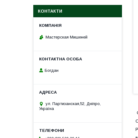
КОНТАКТИ
Мастерская Мишеней
Богдан
ул. Партизанская,52, Дніпро,
Україна
С
С
Р
в